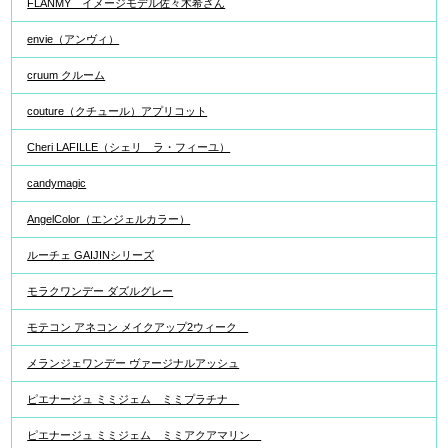
FLANMY イメージモデル佐々木希さん
envie（アンヴィ）
cruum クルーム
couture（クチュール）アプリコット
Cheri LAFILLE（シェリ ラ・フィーユ）
candymagic
AngelColor（エンジェルカラー）
ルーチェ GAIJINシリーズ
モラクワンデー ダズルグレー
モテコン アネコン メイクアップ2ウィーク
メランジェワンデー ヴァージナルアッシュ
ピエナージュ ミミジェム ミミプラチナ
ピエナージュ ミミジェム ミミアクアマリン