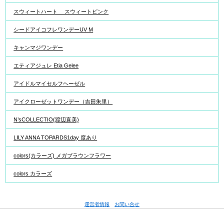
スウィートハート スウィートピンク
シードアイコフレワンデーUV M
キャンマジワンデー
エティアジュレ Etia Gelee
アイドルマイセルフヘーゼル
アイクローゼットワンデー（吉田朱里）
N’sCOLLECTIO(渡辺直美)
LILY ANNA TOPARDS1day 度あり
colors(カラーズ) メガブラウンフラワー
colors カラーズ
運営者情報
お問い合せ