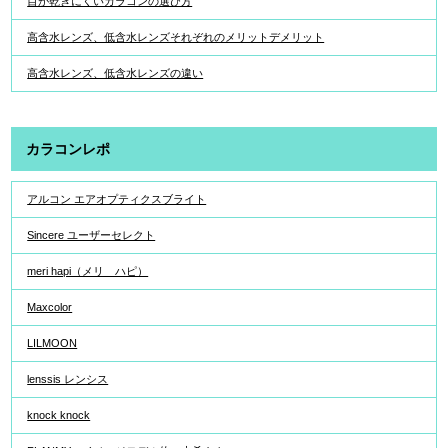
目が乾きにくいカラコンの選び方
高含水レンズ、低含水レンズそれぞれのメリットデメリット
高含水レンズ、低含水レンズの違い
カラコンレポ
アルコン エアオプティクスブライト
Sincere ユーザーセレクト
meri hapi（メリ ハピ）
Maxcolor
LILMOON
lenssis レンシス
knock knock